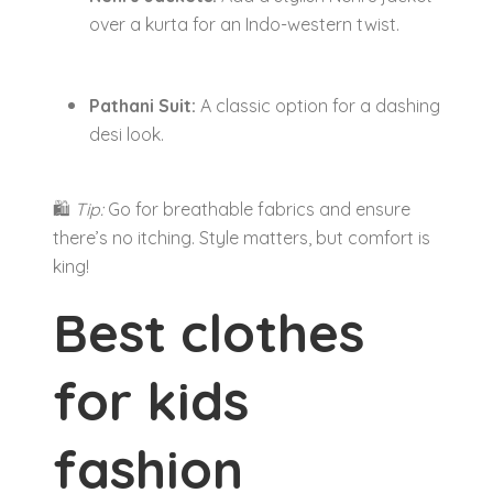
over a kurta for an Indo-western twist.
Pathani Suit:
A classic option for a dashing
desi look.
🛍
Tip:
Go for breathable fabrics and ensure
there’s no itching. Style matters, but comfort is
king!
Best clothes
for kids
fashion