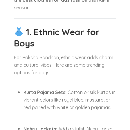
the best clothes for kids fashion
this Rakhi
season.
1. Ethnic Wear for
Boys
For Raksha Bandhan, ethnic wear adds charm
and cultural vibes. Here are some trending
options for boys:
Kurta Pajama Sets:
Cotton or silk kurtas in
vibrant colors like royal blue, mustard, or
red paired with white or golden pajamas.
Nehru Jackets:
Add a stylish Nehru jacket