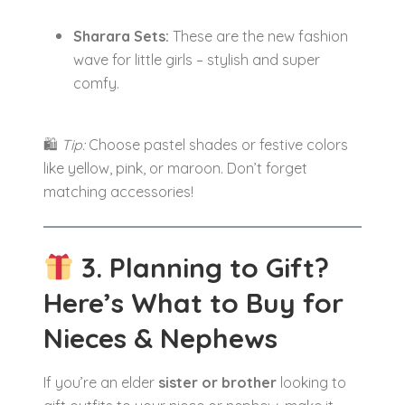
Sharara Sets:
These are the new fashion
wave for little girls – stylish and super
comfy.
🛍
Tip:
Choose pastel shades or festive colors
like yellow, pink, or maroon. Don’t forget
matching accessories!
3. Planning to Gift?
Here’s What to Buy for
Nieces & Nephews
If you’re an elder
sister or brother
looking to