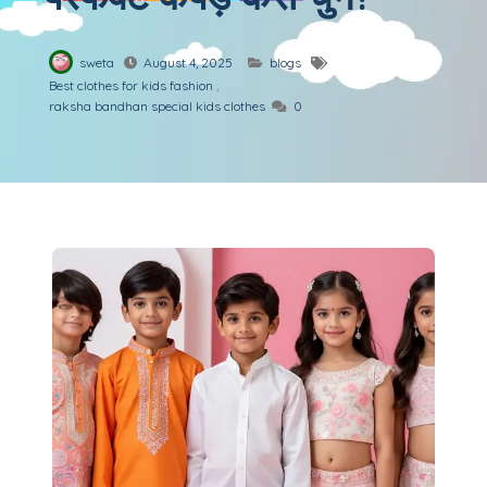
sweta
August 4, 2025
blogs
Best clothes for kids fashion
,
raksha bandhan special kids clothes
0