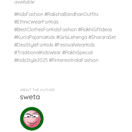
available
#KidsFashion #RakshaBandhanOutfits
#EthnicWearForKids
#BestClothesForKidsFashion #RakhiGiftIdeas
#KurtaPajamaKids #GirlsLehenga #ShararaSet
#DesiStyleForKids #FestivalWearKids
#TraditionalKidsWear #RakhiSpecial
#KidsStyle2025 #PinterestIndiaFashion
ABOUT THE AUTHOR:
sweta