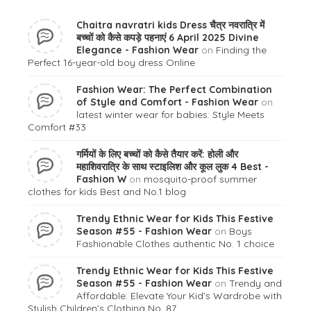
Chaitra navratri kids Dress चैत्र नवरात्रि में
बच्चों को कैसे कपड़े पहनाएं 6 April 2025 Divine
Elegance - Fashion Wear
on
Finding the
Perfect 16-year-old boy dress Online
Fashion Wear: The Perfect Combination
of Style and Comfort - Fashion Wear
on
latest winter wear for babies: Style Meets
Comfort #33
गर्मियों के लिए बच्चों को कैसे तैयार करें: होली और
महाशिवरात्रि के साथ स्टाइलिश और कूल लुक 4 Best -
Fashion W
on
mosquito-proof summer
clothes for kids Best and No.1 blog
Trendy Ethnic Wear for Kids This Festive
Season #55 - Fashion Wear
on
Boys
Fashionable Clothes authentic No. 1 choice
Trendy Ethnic Wear for Kids This Festive
Season #55 - Fashion Wear
on
Trendy and
Affordable: Elevate Your Kid’s Wardrobe with
Stylish Children’s Clothing No. 87