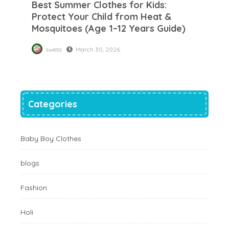
Best Summer Clothes for Kids:
Sh
Protect Your Child from Heat &
Sh
Mosquitoes (Age 1–12 Years Guide)
Cl
sweta
March 30, 2026
Categories
Baby Boy Clothes
blogs
Fashion
Holi