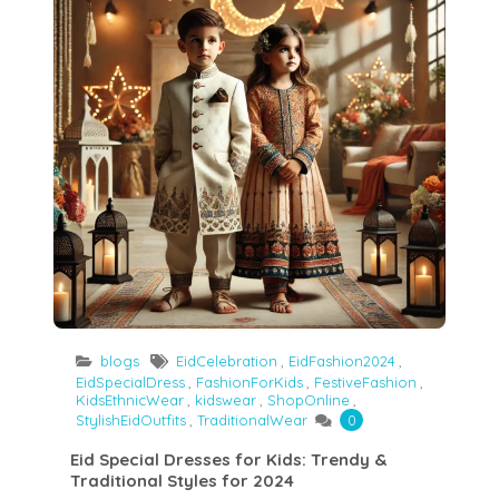
blogs
EidCelebration
,
EidFashion2024
,
EidSpecialDress
,
FashionForKids
,
FestiveFashion
,
KidsEthnicWear
,
kidswear
,
ShopOnline
,
StylishEidOutfits
,
TraditionalWear
0
Eid Special Dresses for Kids: Trendy &
Traditional Styles for 2024