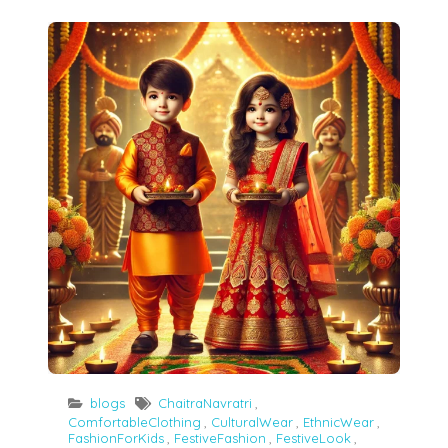
Chaitra navratri kids Dress चैत्र नवरात्रि में बच्चों को कैसे कपड़े पहनाएं 6 April 2025 Divine Elegance
blogs
ChaitraNavratri
,
ComfortableClothing
,
CulturalWear
,
EthnicWear
,
FashionForKids
,
FestiveFashion
,
FestiveLook
,