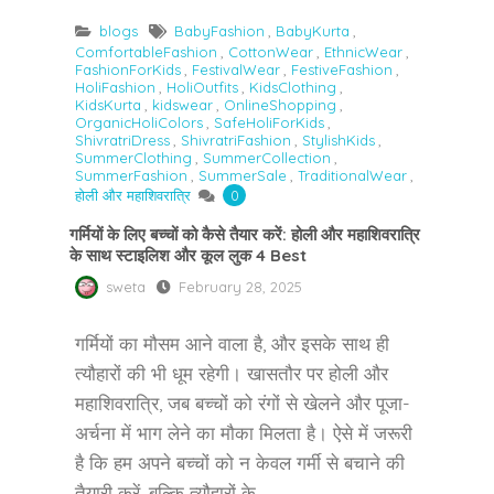
blogs
BabyFashion
,
BabyKurta
,
ComfortableFashion
,
CottonWear
,
EthnicWear
,
FashionForKids
,
FestivalWear
,
FestiveFashion
,
HoliFashion
,
HoliOutfits
,
KidsClothing
,
KidsKurta
,
kidswear
,
OnlineShopping
,
OrganicHoliColors
,
SafeHoliForKids
,
ShivratriDress
,
ShivratriFashion
,
StylishKids
,
SummerClothing
,
SummerCollection
,
SummerFashion
,
SummerSale
,
TraditionalWear
,
होली और महाशिवरात्रि
0
गर्मियों के लिए बच्चों को कैसे तैयार करें: होली और महाशिवरात्रि
के साथ स्टाइलिश और कूल लुक 4 Best
sweta
February 28, 2025
गर्मियों का मौसम आने वाला है, और इसके साथ ही
त्यौहारों की भी धूम रहेगी। खासतौर पर होली और
महाशिवरात्रि, जब बच्चों को रंगों से खेलने और पूजा-
अर्चना में भाग लेने का मौका मिलता है। ऐसे में जरूरी
है कि हम अपने बच्चों को न केवल गर्मी से बचाने की
तैयारी करें, बल्कि त्यौहारों के…