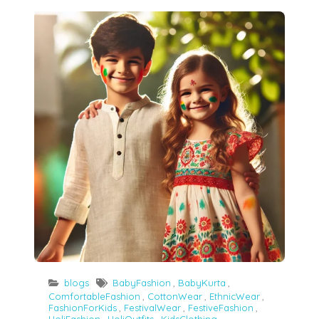
गर्मियों के लिए बच्चों को कैसे तैयार करें: होली और महाशिवरात्रि के साथ स्टाइलिश और कूल लुक 4 Best
blogs
BabyFashion
,
BabyKurta
,
ComfortableFashion
,
CottonWear
,
EthnicWear
,
FashionForKids
,
FestivalWear
,
FestiveFashion
,