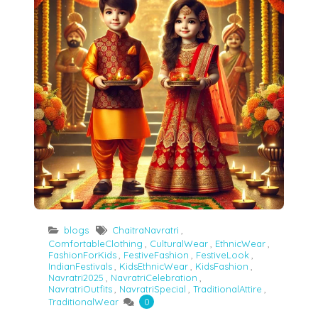
blogs
ChaitraNavratri
,
ComfortableClothing
,
CulturalWear
,
EthnicWear
,
FashionForKids
,
FestiveFashion
,
FestiveLook
,
IndianFestivals
,
KidsEthnicWear
,
KidsFashion
,
Navratri2025
,
NavratriCelebration
,
NavratriOutfits
,
NavratriSpecial
,
TraditionalAttire
,
TraditionalWear
0