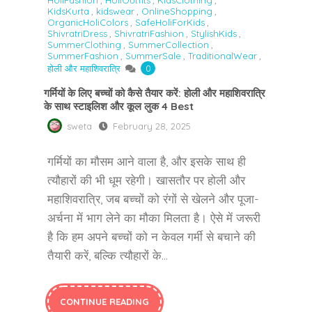
HoliFashion
,
HoliOutfits
,
KidsClothing
,
KidsKurta
,
kidswear
,
OnlineShopping
,
OrganicHoliColors
,
SafeHoliForKids
,
ShivratriDress
,
ShivratriFashion
,
StylishKids
,
SummerClothing
,
SummerCollection
,
SummerFashion
,
SummerSale
,
TraditionalWear
,
होली और महाशिवरात्रि
0
गर्मियों के लिए बच्चों को कैसे तैयार करें: होली और महाशिवरात्रि
के साथ स्टाइलिश और कूल लुक 4 Best
sweta
February 28, 2025
गर्मियों का मौसम आने वाला है, और इसके साथ ही
त्यौहारों की भी धूम रहेगी। खासतौर पर होली और
महाशिवरात्रि, जब बच्चों को रंगों से खेलने और पूजा-
अर्चना में भाग लेने का मौका मिलता है। ऐसे में जरूरी
है कि हम अपने बच्चों को न केवल गर्मी से बचाने की
तैयारी करें, बल्कि त्यौहारों के…
CONTINUE READING