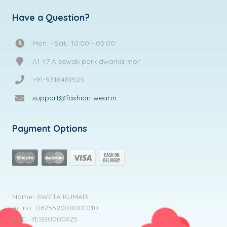
Have a Question?
Mon. - Sat.: 10:00 - 05:00
A1 47 A sewak park dwarka mor
+91-9318481525
support@fashion-wear.in
Payment Options
Name- SWETA KUMARI
Ac no- 062552000001010
IFSC- YESB0000625