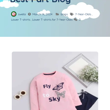
sweta
March 14, 2024
blogs
7-Year-Olds
,
Lower T-shirts
,
Lower T-shirts for 7-Year-Olds
0