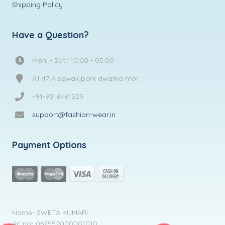
Shipping Policy
Have a Question?
Mon. - Sat.: 10:00 - 05:00
A1 47 A sewak park dwarka mor
+91-9318481525
support@fashion-wear.in
Payment Options
Name- SWETA KUMARI
Ac no- 062552000001010