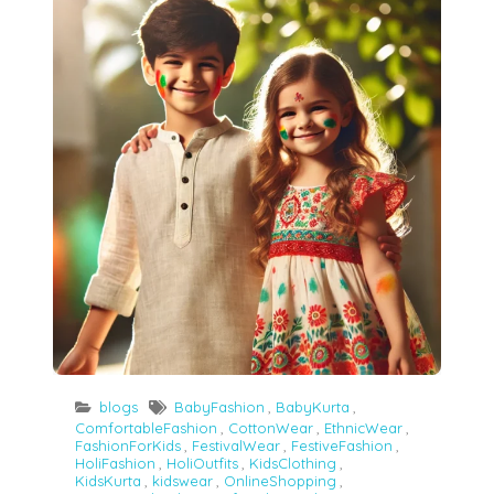
blogs
BabyFashion
,
BabyKurta
,
ComfortableFashion
,
CottonWear
,
EthnicWear
,
FashionForKids
,
FestivalWear
,
FestiveFashion
,
HoliFashion
,
HoliOutfits
,
KidsClothing
,
KidsKurta
,
kidswear
,
OnlineShopping
,