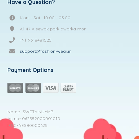
Have a Question?
Mon. - Sat.: 10:00 - 05:00
A1 47 A sewak park dwarka mor
+91-9318481525
support@fashion-wear.in
Payment Options
Name- SWETA KUMARI
Ac no- 062552000001010
IFSC- YESB0000625