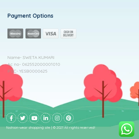
Payment Options
Name- SWETA KUMARI
Ac no- 062552000001010
IFSC- YESB0000625
fashion-wear shopping site | © 2021 All rights reserved!