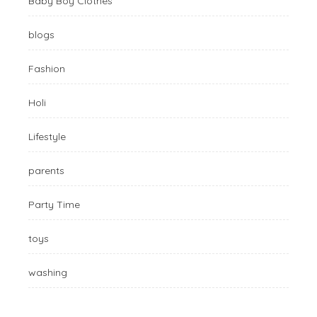
Baby Boy Clothes
blogs
Fashion
Holi
Lifestyle
parents
Party Time
toys
washing